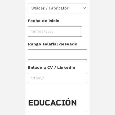
Fecha de inicio
MM
slash
Rango salarial deseado
DD
slash
YYYY
Enlace a CV / LinkedIn
EDUCACIÓN