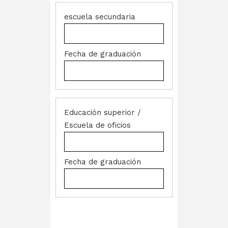
Escuela
secundaria
Higher
Ed
/
Trade
School